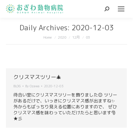
Search:
Daily Archives:
2020-12-03
You are here:
Home
2020
12月
03
クリスマスツリー🎄
BLOG
By
Ozawa
2020-12-03
待合い室にクリスマスツリーを飾りました😊 ツリー
があるだけで、いっきにクリスマス感が出ますね✨
外からもばっちり見える位置にありますので、 ぜひ
クリスマス感を味わっていただけたらと思います🎅
★彡