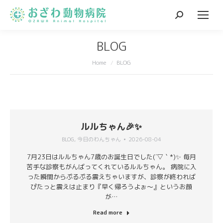
Search:
BLOG
You are here:
Home
BLOG
ルルちゃん🎉✨
BLOG
,
今日のわんちゃん
2026-08-04
7月23日はルルちゃん7歳のお誕生日でした(´▽｀*)✨ 毎月
苦手な診察もがんばってくれているルルちゃん。 病院に入
った瞬間からぷるぷる震えちゃいますが、診察が終われば
ぴたっと震えは止まり『早く帰ろうよぉ～』というお顔
が…
Read more