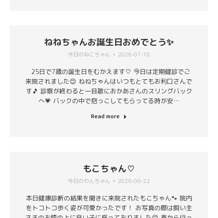
ねねちゃんお誕生日おめでとう✨
今日のねこちゃん
2026-07-18
25日で7歳の誕生日をむかえます♡ 今日は定期健診でご
来院されました😊 ねねちゃんはいつもとてもお利口さんで
す🎵 診察が終わると一目散におかあさんのスリングバック
へ💗 バックの中で抱っこしてもらってる時が安…
Read more
もこちゃん♡
今日のわんちゃん
2026-06-22
本日健康診断の結果を聞きに来院されたもこちゃん🐾 院内
をトコトコ歩く姿が可愛かったです！ お写真の際は飼い主
さまのお膝の上に良い子に座っておりました😊 春から行っ