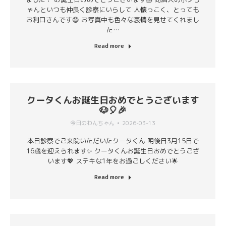
ゃんといつも仲良く診察にいらして 人懐っこく、とっても
お利口さんです😄 お写真中も色々な表情を見せてくれまし
た…
Read more
クータくんお誕生日おめでとうございます
🐶🎈🎉
今日のわんちゃん
2026-03-13
本日診察でご来院いただいたクータくん 明後日3月15日で
16歳を迎えられます✨ クータくんお誕生日おめでとうござ
います💖 ステキな1年をお過ごしください🌟
Read more