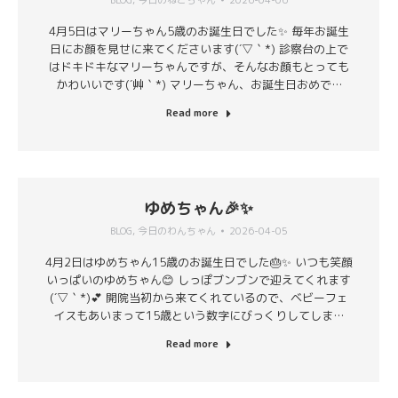
BLOG
,
今日のねこちゃん
2026-04-06
4月5日はマリーちゃん5歳のお誕生日でした✨ 毎年お誕生
日にお顔を見せに来てくださいます(´▽｀*) 診察台の上で
はドキドキなマリーちゃんですが、そんなお顔もとっても
かわいいです(´艸｀*) マリーちゃん、お誕生日おめで…
Read more
ゆめちゃん🎉✨
BLOG
,
今日のわんちゃん
2026-04-05
4月2日はゆめちゃん15歳のお誕生日でした🎂✨ いつも笑顔
いっぱいのゆめちゃん😊 しっぽブンブンで迎えてくれます
(´▽｀*)💕 開院当初から来てくれているので、ベビーフェ
イスもあいまって15歳という数字にびっくりしてしま…
Read more