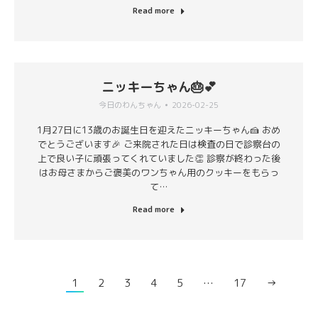
Read more
ニッキーちゃん🎂💕
今日のわんちゃん
2026-02-25
1月27日に13歳のお誕生日を迎えたニッキーちゃん🍰 おめ
でとうございます🎉 ご来院された日は検査の日で診察台の
上で良い子に頑張ってくれていました👏 診察が終わった後
はお母さまからご褒美のワンちゃん用のクッキーをもらっ
て…
Read more
1
2
3
4
5
…
17
→