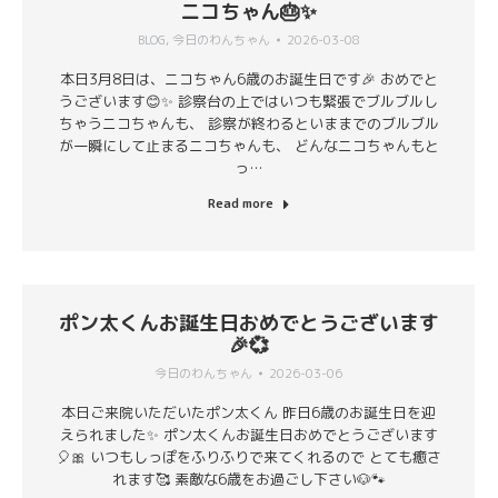
ニコちゃん🎂✨
BLOG
,
今日のわんちゃん
2026-03-08
本日3月8日は、ニコちゃん6歳のお誕生日です🎉 おめでと
うございます😊✨ 診察台の上ではいつも緊張でブルブルし
ちゃうニコちゃんも、 診察が終わるといままでのブルブル
が一瞬にして止まるニコちゃんも、 どんなニコちゃんもと
っ…
Read more
ポン太くんお誕生日おめでとうございます
🎉💞
今日のわんちゃん
2026-03-06
本日ご来院いただいたポン太くん 昨日6歳のお誕生日を迎
えられました✨ ポン太くんお誕生日おめでとうございます
🎈🎀 いつもしっぽをふりふりで来てくれるので とても癒さ
れます🥰 素敵な6歳をお過ごし下さい🐶🐾