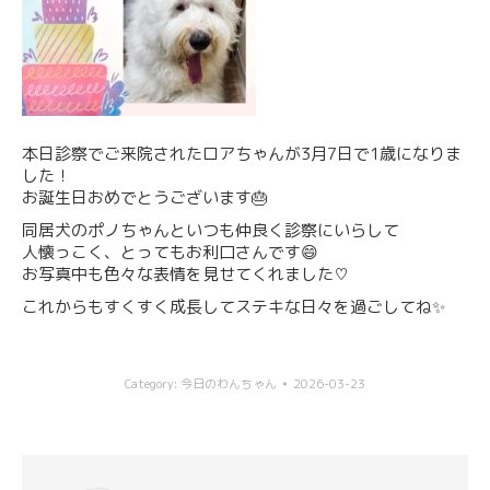
本日診察でご来院されたロアちゃんが3月7日で1歳になりま
した！
お誕生日おめでとうございます🎂
同居犬のポノちゃんといつも仲良く診察にいらして
人懐っこく、とってもお利口さんです😄
お写真中も色々な表情を見せてくれました♡
これからもすくすく成長してステキな日々を過ごしてね✨
Category:
今日のわんちゃん
2026-03-23