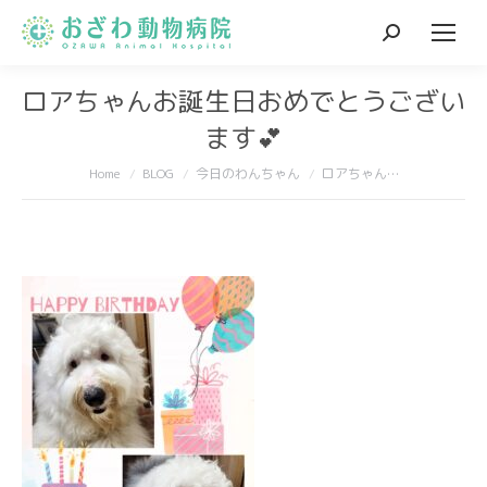
Search:
ロアちゃんお誕生日おめでとうござい
ます💕
You are here:
Home
BLOG
今日のわんちゃん
ロアちゃん…