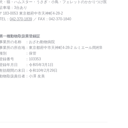
犬・猫・ハムスター・うさぎ・小鳥・フェレットのかかりつけ医
駐車場：3台あり
〒183-0053 東京都府中市天神町4-28-2
TEL：
042-370-1839
／ FAX：042-370-1840
第一種動物取扱業登録証
事業所の名称 ：おざわ動物病院
事業所の所在地：東京都府中市天神町4-28-2 ルミエール岡村B
種別 ：保管
登録番号 ：103353
登録年月日 ：令和5年3月1日
有効期間の末日：令和10年2月29日
動物取扱責任者：小澤 友美