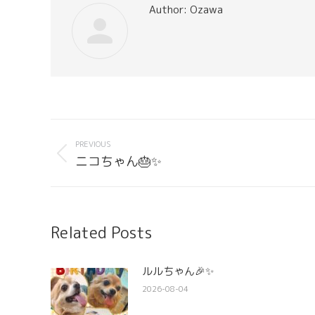
Author:
Ozawa
Post
navigation
PREVIOUS
Previous
ニコちゃん🎂✨
post:
Related Posts
ルルちゃん🎉✨
2026-08-04