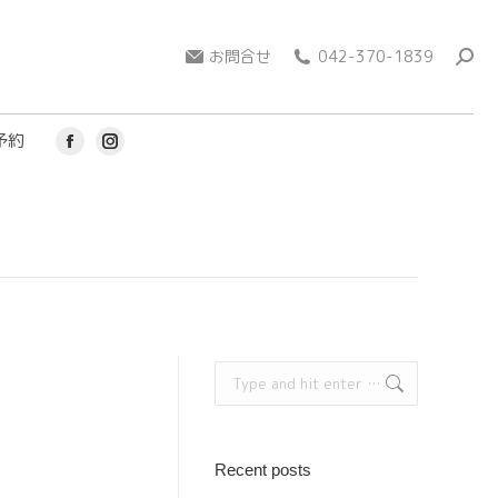
page
page
opens
open
お問合せ
042-370-1839
in
in
new
new
window
win
予約
Facebook
Instagram
page
page
opens
opens
in
in
new
new
window
window
Search:
Recent posts