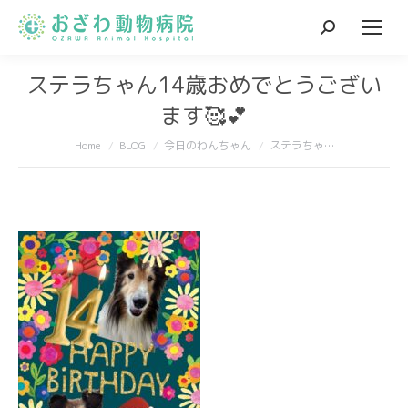
Search:
ステラちゃん14歳おめでとうござい
ます🥰💕
You are here:
Home
BLOG
今日のわんちゃん
ステラちゃ…