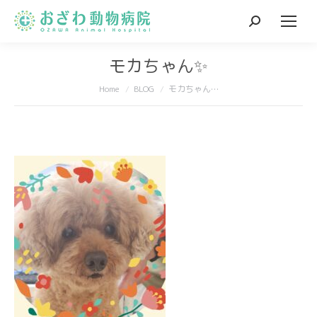
Search:
モカちゃん✨
You are here:
Home
BLOG
モカちゃん…