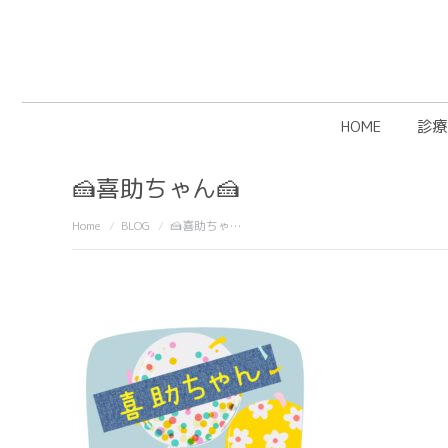
HOME
診療
🍰喜助ちゃん🍰
You are here:
Home
BLOG
🍰喜助ちゃ…