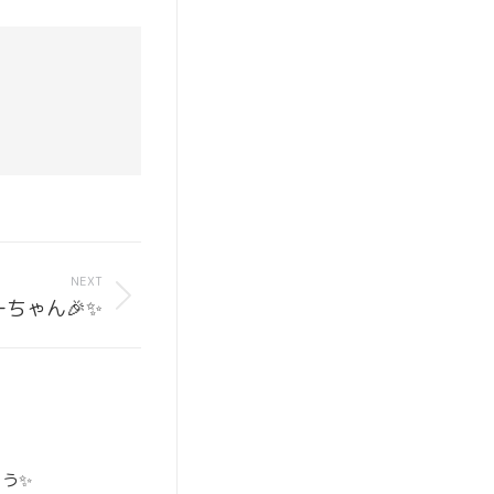
NEXT
ちゃん🎉✨
う✨