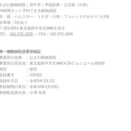
おざわ動物病院｜府中市｜早朝診察・土日祝（午前）
24時間ネット予約できる動物病院
犬・猫・ハムスター・うさぎ・小鳥・フェレットのかかりつけ医
駐車場：3台あり
〒183-0053 東京都府中市天神町4-28-2
TEL：
042-370-1839
／ FAX：042-370-1840
第一種動物取扱業登録証
事業所の名称 ：おざわ動物病院
事業所の所在地：東京都府中市天神町4-28-2 ルミエール岡村B
種別 ：保管
登録番号 ：103353
登録年月日 ：令和5年3月1日
有効期間の末日：令和10年2月29日
動物取扱責任者：小澤 友美