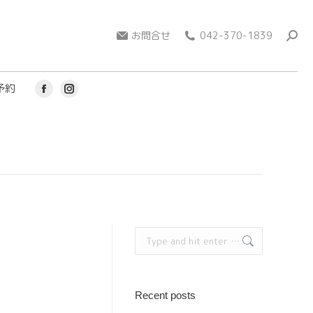
page
page
opens
open
お問合せ
042-370-1839
in
in
new
new
window
win
予約
Facebook
Instagram
page
page
opens
opens
in
in
new
new
window
window
Search:
Recent posts