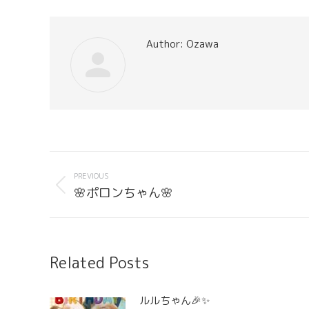
Author:
Ozawa
Post
navigation
PREVIOUS
Previous
🌸ポロンちゃん🌸
post:
Related Posts
ルルちゃん🎉✨