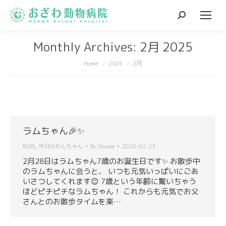
Search:
Monthly Archives:
2月 2025
You are here:
Home
2025
2月
ラムちゃん🎉✨
BLOG
,
今日のわんちゃん
By
Ozawa
2025-02-23
2月28日はラムちゃん7歳のお誕生日です✨ お散歩中
のラムちゃんに会うと、 いつも元気いっぱいにごあ
いさつしてくれます😊 7歳という年齢に驚いちゃう
ほどピチピチなラムちゃん！ これからも元気でお父
さんとのお散歩タイムを楽…