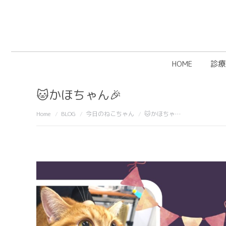
HOME
診療
🐱かほちゃん🎉
You are here:
Home
BLOG
今日のねこちゃん
🐱かほちゃ…