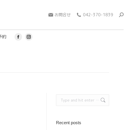
page
page
opens
open
お問合せ
042-370-1839
in
in
new
new
window
win
予約
Facebook
Instagram
page
page
opens
opens
in
in
new
new
window
window
Search:
Recent posts