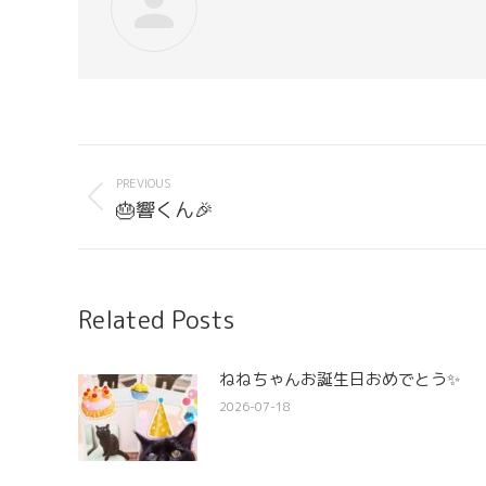
Post
navigation
PREVIOUS
Previous
🎂響くん🎉
post:
Related Posts
ねねちゃんお誕生日おめでとう✨
2026-07-18