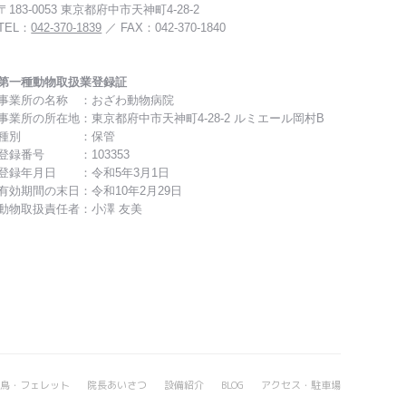
〒183-0053 東京都府中市天神町4-28-2
TEL：
042-370-1839
／ FAX：042-370-1840
第一種動物取扱業登録証
事業所の名称 ：おざわ動物病院
事業所の所在地：東京都府中市天神町4-28-2 ルミエール岡村B
種別 ：保管
登録番号 ：103353
登録年月日 ：令和5年3月1日
有効期間の末日：令和10年2月29日
動物取扱責任者：小澤 友美
鳥・フェレット
院長あいさつ
設備紹介
BLOG
アクセス・駐車場