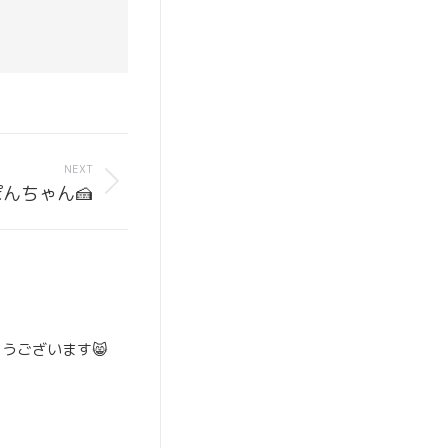
NEXT
ぽんちゃん🍰
うございます😸