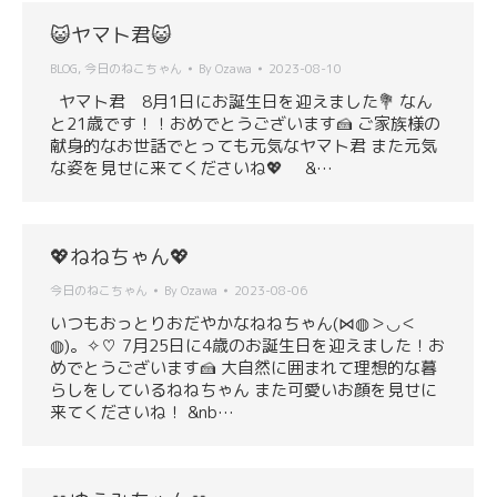
😺ヤマト君😺
BLOG
,
今日のねこちゃん
By
Ozawa
2023-08-10
ヤマト君 8月1日にお誕生日を迎えました💐 なん
と21歳です！！おめでとうございます🍰 ご家族様の
献身的なお世話でとっても元気なヤマト君 また元気
な姿を見せに来てくださいね💖 &…
💖ねねちゃん💖
今日のねこちゃん
By
Ozawa
2023-08-06
いつもおっとりおだやかなねねちゃん(⋈◍＞◡＜
◍)。✧♡ 7月25日に4歳のお誕生日を迎えました！お
めでとうございます🍰 大自然に囲まれて理想的な暮
らしをしているねねちゃん また可愛いお顔を見せに
来てくださいね！ &nb…