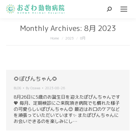
Search:
Monthly Archives:
8月 2023
You are here:
Home
2023
8月
🌻ぽぴんちゃん🌻
BLOG
By
Ozawa
2023-08-26
8月26日に5歳のお誕生日を迎えたぽぴんちゃんです
💖 毎月、定期検診にご来院頂き病院でも慣れた様子
の可愛らしいぽぴんちゃん😊 最近はお口のケアなど
を頑張っていただいています✨ またぽぴんちゃんに
お会いできるのを楽しみにし…