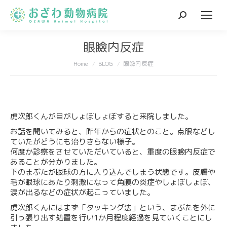
Search:
眼瞼内反症
You are here:
Home
BLOG
眼瞼内反症
虎次郎くんが目がしょぼしょぼすると来院しました。
お話を聞いてみると、昨年からの症状とのこと。点眼などし
ていたがどうにも治りきらない様子。
何度か診察をさせていただいていると、重度の眼瞼内反症で
あることが分かりました。
下のまぶたが眼球の方に入り込んでしまう状態です。皮膚や
毛が眼球にあたり刺激になって角膜の炎症やしょぼしょぼ、
涙が出るなどの症状が起こっていました。
虎次郎くんにはまず「タッキング法」という、まぶたを外に
引っ張り出す処置を行い1か月程度経過を見ていくことにし